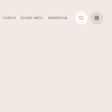
TOPICS
EVENT INFO
EXHIBITOR
検
索: