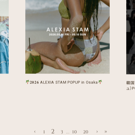
𝟐𝟎𝟐𝟔 ALEXIA STAM POPUP in Osaka
韓国
ュ）P
‹
2
›
»
1
3
10
20
...