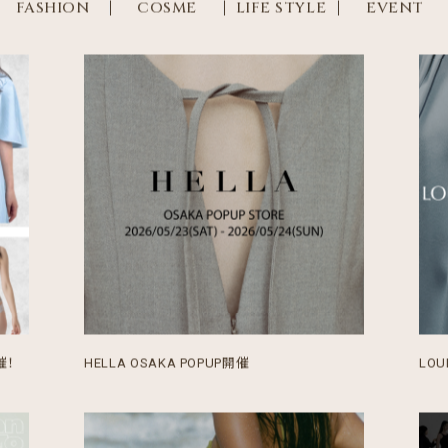
FASHION
COSME
LIFE STYLE
EVENT
催！
HELLA OSAKA POPUP開催
LOU