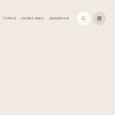
TOPICS
EVENT INFO
EXHIBITOR
検
索: