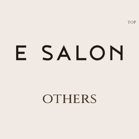
TOP
others