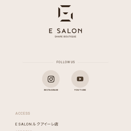
FOLLOW US
INSTAGRAM
YOU TUBE
ACCESS
E SALON ルクアイーレ店