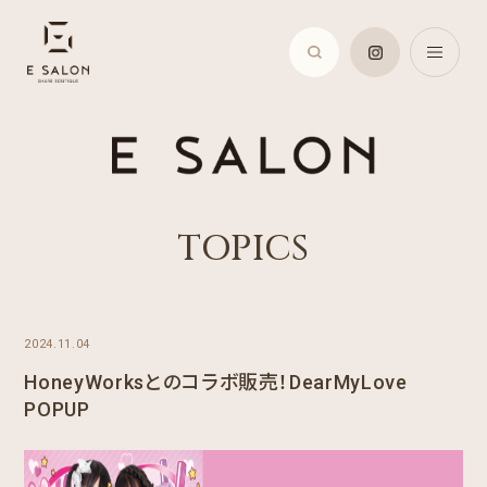
TOPICS
2024.11.04
HoneyWorksとのコラボ販売！DearMyLove
POPUP